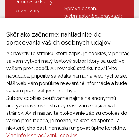
Dúbravské kluby
Správa obsahu:
Rozhovory
webmaster@dubravka.sk
Recepty
Informácie:
Doplnkové info
info@dubravka.sk
Skôr ako začneme: nahliadnite do
Program
Dispečing:
spracovania vašich osobných údajov
Dúbravka na fotkách
dispecing@dubravka.sk
Ak navštívite stránku, ktorá zapisuje cookies, v počítači
Kontakt
sa vám vytvorí malý textový súbor, ktorý sa uloží vo
vašom prehliadači. Ak rovnakú stránku navštívite
nabudúce, pripojíte sa vďaka nemu na web rýchlejšie.
Náš web vám ponúkne relevantné informácie a bude
sa vám pracovať jednoduchšie.
Súbory cookies používame najmä na anonymnú
analýzu návštevnosti a vylepšovanie našich web
stránok. Ak si nastavíte blokovanie zápisu cookies do
vášho prehliadača, je možné, že web sa spomalí a
2026 © Mestská časť Bratislava-Dubravka
niektoré jeho časti nemusia fungovať úplne korektne.
Tvorba web stránok
a
redakčný systém
od
AlejTech,
Viac info k spracúvaniu cookies.
spol. s r.o.