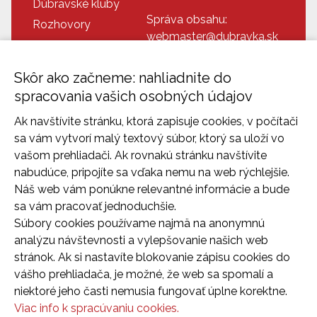
Dúbravské kluby
Správa obsahu:
Rozhovory
webmaster@dubravka.sk
Recepty
Informácie:
Doplnkové info
info@dubravka.sk
Skôr ako začneme: nahliadnite do
Program
Dispečing:
spracovania vašich osobných údajov
Dúbravka na fotkách
dispecing@dubravka.sk
Ak navštívite stránku, ktorá zapisuje cookies, v počítači
Kontakt
sa vám vytvorí malý textový súbor, ktorý sa uloží vo
vašom prehliadači. Ak rovnakú stránku navštívite
nabudúce, pripojíte sa vďaka nemu na web rýchlejšie.
Náš web vám ponúkne relevantné informácie a bude
sa vám pracovať jednoduchšie.
Súbory cookies používame najmä na anonymnú
analýzu návštevnosti a vylepšovanie našich web
stránok. Ak si nastavíte blokovanie zápisu cookies do
vášho prehliadača, je možné, že web sa spomalí a
2026 © Mestská časť Bratislava-Dubravka
niektoré jeho časti nemusia fungovať úplne korektne.
Tvorba web stránok
a
redakčný systém
od
AlejTech,
Viac info k spracúvaniu cookies.
spol. s r.o.