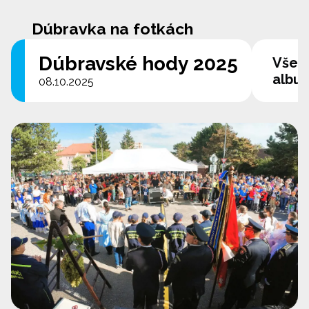
Dúbravka na fotkách
Dúbravské hody 2025
Všet
albu
08.10.2025