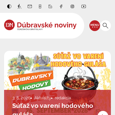
MENU
3. 8. 2026
Aktuality
redakcia
Súťaž vo varení hodového
guláša