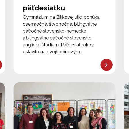
päťdesiatku
Gymnázium na Bilíkovej ulici ponúka
osemročné, štvorročné, bilingválne
päťročné slovensko-nemecké
a bilingválne päťročné slovensko-
anglické štúdium. Päťdesiat rokov
oslávilo na dvojhodinovým …