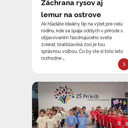
Záchrana rysov aj
lemur na ostrove
Ak hľadáte ideálny tip na výlet pre celú
rodinu, kde sa spája oddych v prírode s
objavovaním fascinujúceho sveta
zvierat, bratislavská zoo je tou
správnou voľbou. Čo by ste si toto leto
rozhodne …