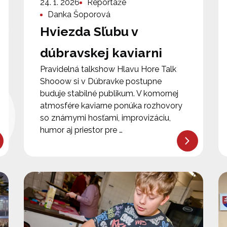
24. 1. 2026
Reportáže
Danka Šoporová
Hviezda Sľubu v
dúbravskej kaviarni
Pravidelná talkshow Hlavu Hore Talk
Shooow si v Dúbravke postupne
buduje stabilné publikum. V komornej
atmosfére kaviarne ponúka rozhovory
so známymi hosťami, improvizáciu,
humor aj priestor pre …