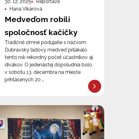
30. 12. 2025
Reportáže
Hana Vikárová
Medveďom robili
spoločnosť kačičky
Tradičné zimné podujatie s názvom
Dúbravský ľadový medveď prilákalo
tento rok rekordný počet účastníkov aj
divákov. O jedenástej dopoludnia bolo
v sobotu 13. decembra na mieste
prihlásených 20 …