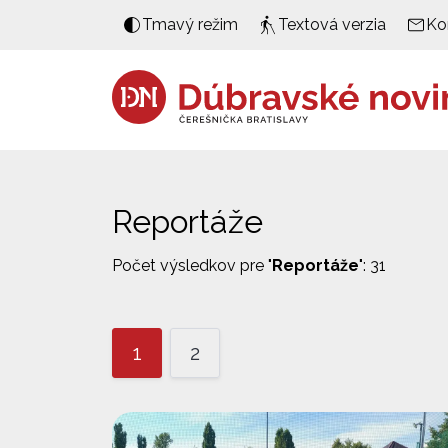
Tmavý režim
Textová verzia
Ko
Reportáže
Počet výsledkov pre "
Reportáže
": 31
1
2