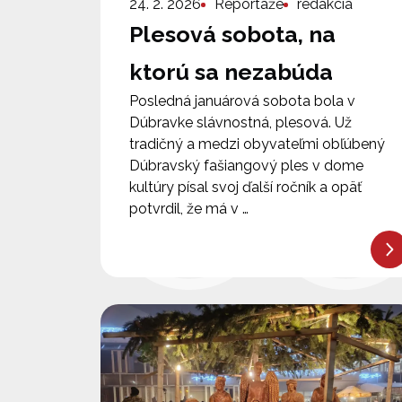
24. 2. 2026
Reportáže
redakcia
Plesová sobota, na
ktorú sa nezabúda
Posledná januárová sobota bola v
Dúbravke slávnostná, plesová. Už
tradičný a medzi obyvateľmi obľúbený
Dúbravský fašiangový ples v dome
kultúry písal svoj ďalší ročník a opäť
potvrdil, že má v …