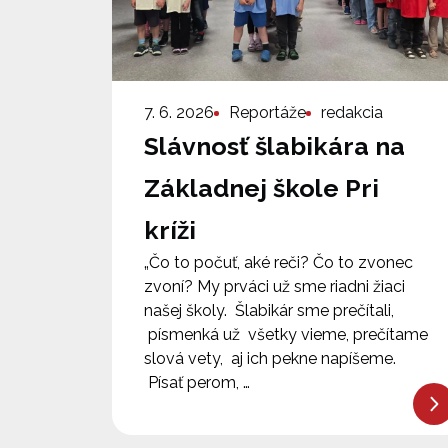
7. 6. 2026
Reportáže
redakcia
Slávnosť šlabikára na
Základnej škole Pri
kríži
„Čo to počuť, aké reči? Čo to zvonec
zvoní? My prváci už sme riadni žiaci
našej školy. Šlabikár sme prečítali,
písmenká už všetky vieme, prečítame
slová vety, aj ich pekne napíšeme.
Písať perom, …