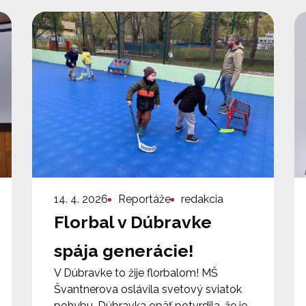
14. 4. 2026
Reportáže
redakcia
Florbal v Dúbravke
spája generácie!
V Dúbravke to žije florbalom! MŠ
Švantnerova oslávila svetový sviatok
pohybu. Dúbravka opäť potvrdila, že je