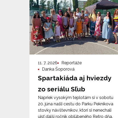
11. 7. 2026
Reportáže
Danka Šoporová
Spartakiáda aj hviezdy
zo seriálu Sľub
Napriek vysokým teplotám si v sobotu
20. júna našli cestu do Parku Pekníkova
stovky návštevníkov, ktorí si nenechali
ujsť ďalší ročník obľúbeného Retro dňa.