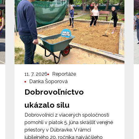
11. 7. 2026
Reportáže
Danka Šoporová
Dobrovoľníctvo
ukázalo silu
Dobrovoľníci z viacerých spoločností
pomohli v piatok 5. júna skrášliť verejné
priestory v Dúbravke. V rámci
jubilejného 20. ročníka najväčšieho