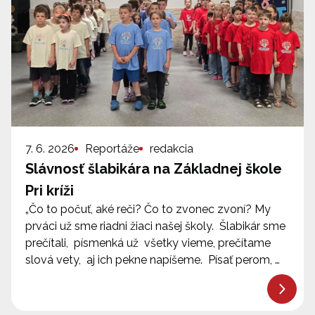
7. 6. 2026
Reportáže
redakcia
Slávnosť šlabikára na Základnej škole
Pri kríži
„Čo to počuť, aké reči? Čo to zvonec zvoní? My
prváci už sme riadni žiaci našej školy. Šlabikár sme
prečítali, písmenká už všetky vieme, prečítame
slová vety, aj ich pekne napíšeme. Písať perom, …