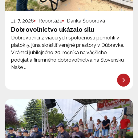
11. 7. 2026
Reportáže
Danka Šoporová
Dobrovoľníctvo ukázalo silu
Dobrovoľníci z viacerých spoločností pomohli v
piatok 5. júna skrášliť verejné priestory v Dúbravke.
V rámci jubilejného 20. ročníka najväčšieho
podujatia firemného dobrovoľníctva na Slovensku
Naše …