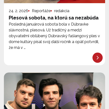
24. 2. 2026
Reportáže
redakcia
Plesová sobota, na ktorú sa nezabúda
Posledná januárová sobota bola v Dúbravke
slávnostná, plesová. Už tradičný a medzi
obyvateľmi obľúbený Dúbravský fašiangový ples v
dome kultúry písal svoj ďalší ročník a opäť potvrdil,
že má v …