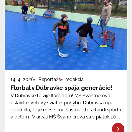
14. 4. 2026
Reportáže
redakcia
Florbal v Dúbravke spája generácie!
V Dúbravke to žije florbalom! MŠ Švantnerova
oslávila svetový sviatok pohybu. Dúbravka opäť
potvrdila, že je mestskou časťou, ktorá fandí športu
a deťom. V areáli MŠ Švantnerova sa v piatok 10. …