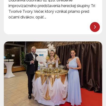
Dúbravka odohralo už 428. uvedenie
improvizačného predstavenia hereckej skupiny Tri
Tvorivé Tvory. Večer, ktorý vznikal priamo pred
očami divákov, opäť …