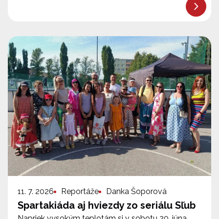
11. 7. 2026
Reportáže
Danka Šoporová
Spartakiáda aj hviezdy zo seriálu Sľub
Napriek vysokým teplotám si v sobotu 20. júna