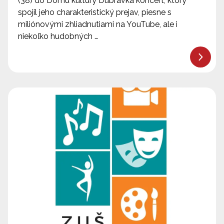
(38) do Domu kultúry Dúbravka koncert, ktorý
spojil jeho charakteristický prejav, piesne s
miliónovými zhliadnutiami na YouTube, ale i
niekoľko hudobných …