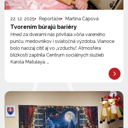
22. 12. 2025
Reportáže
Martina Čápová
Tvorením búrajú bariéry
Hneď za dverami nás privítala vôňa vareného
punču, medovníkov i sviatočná výzdoba. Vianoce
bolo naozaj cítiť aj vo „vzduchu“. Atmosféra
blízkosti zaplnila Centrum sociálnych služieb
Karola Matulaya. …