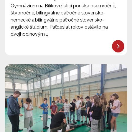
Gymnázium na Bilíkovej ulici ponúka osemročné,
štvorročné, bilingválne päťročné slovensko-
nemecké a bilingválne päťročné slovensko-
anglické štúdium. Päťdesiat rokov oslávilo na
dvojhodinovým …