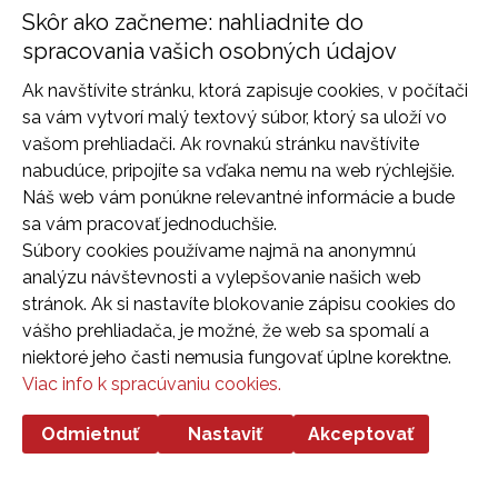
Skôr ako začneme: nahliadnite do
spracovania vašich osobných údajov
Ak navštívite stránku, ktorá zapisuje cookies, v počítači
sa vám vytvorí malý textový súbor, ktorý sa uloží vo
vašom prehliadači. Ak rovnakú stránku navštívite
nabudúce, pripojíte sa vďaka nemu na web rýchlejšie.
Náš web vám ponúkne relevantné informácie a bude
sa vám pracovať jednoduchšie.
Súbory cookies používame najmä na anonymnú
analýzu návštevnosti a vylepšovanie našich web
stránok. Ak si nastavíte blokovanie zápisu cookies do
vášho prehliadača, je možné, že web sa spomalí a
30. 10. 2025
Reportáže
redakcia
niektoré jeho časti nemusia fungovať úplne korektne.
Vo víre duchovna a náboženstiev
Viac info k spracúvaniu cookies.
Prednáška o viere, tradíciách a hľadaní zmyslu v
Odmietnuť
Nastaviť
Akceptovať
rôznych kultúrach.