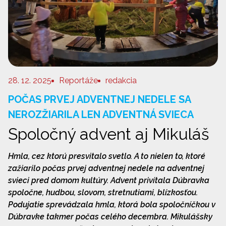
28. 12. 2025
Reportáže
redakcia
POČAS PRVEJ ADVENTNEJ NEDELE SA
NEROZŽIARILA LEN ADVENTNÁ SVIECA
Spoločný advent aj Mikuláš
Hmla, cez ktorú presvitalo svetlo. A to nielen to, ktoré
zažiarilo počas prvej adventnej nedele na adventnej
svieci pred domom kultúry. Advent privítala Dúbravka
spoločne, hudbou, slovom, stretnutiami, blízkosťou.
Podujatie sprevádzala hmla, ktorá bola spoločníčkou v
Dúbravke takmer počas celého decembra. Mikulášsky