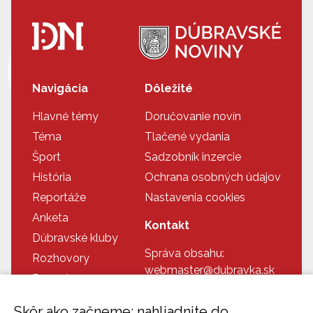
Navigácia
Dôležité
Hlavné témy
Doručovanie novín
Téma
Tlačené vydania
Šport
Sadzobník inzercie
História
Ochrana osobných údajov
Reportáže
Nastavenia cookies
Anketa
Kontakt
Dúbravské kluby
Správa obsahu:
Rozhovory
webmaster@dubravka.sk
Recepty
Informácie:
Doplnkové info
info@dubravka.sk
Skôr ako začneme: nahliadnite do