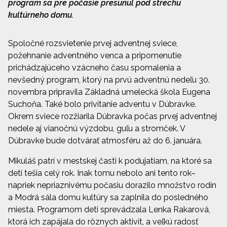
program sa pre počasie presunul pod strechu
kultúrneho domu.
Spoločné rozsvietenie prvej adventnej sviece,
požehnanie adventného venca a pripomenutie
prichádzajúceho vzácneho času spomalenia a
nevšedný program, ktorý na prvú adventnú nedeľu 30.
novembra pripravila Základná umelecká škola Eugena
Suchoňa. Také bolo privítanie adventu v Dúbravke.
Okrem sviece rozžiarila Dúbravka počas prvej adventnej
nedele aj vianočnú výzdobu, guľu a stromček. V
Dúbravke bude dotvárať atmosféru až do 6. januára.
Mikuláš patrí v mestskej časti k podujatiam, na ktoré sa
deti tešia celý rok. Inak tomu nebolo ani tento rok–
napriek nepriaznivému počasiu dorazilo množstvo rodín
a Modrá sála domu kultúry sa zaplnila do posledného
miesta. Programom deti sprevádzala Lenka Rakarová,
ktorá ich zapájala do rôznych aktivít, a veľkú radosť