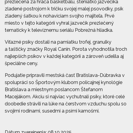
prezlečená za hráča basketbalu, šteniatko jazvečíka
zladené postrojom k tričku svojej malej psovodky, psík
zladený šatkou k nohaviciam svojho majiteľa. Prvé
miesto v tejto kategórií vyhral jazvečík prezlečený
tematicky k televíznemu seriálu Pobrežná hliadka.
Víťazné psíky dostali na pamiatku trofej, granulky
a taštičky značky Royal Canin. Porota vyhodnotila troch
najlepších psíkov v každej kategórií a zároveň udelila aj
špeciálne ceny.
Podujatie pripravili mestská časť Bratislava-Dúbravka v
spolupráci so Športovým klubom policajnej kynológie
Bratislava a miestnym poslancom Štefanom
Macejákom. Akciu si najviac vychutnali psíky, ktoré celé
doobedie strávili na lúke na čerstvom vzduchu spolu so
svojimi rodinami, susedmi a psími kamošmi.
Dátum zverejnenia: 08.10.2025