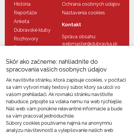
História
Ochrana osobných údajov
Reportáže
Nastavenia cookies
Anketa
Kontakt
Dúbravské kluby
Správa obsahu:
Rozhovory
webmaster@dubravka.sk
Recepty
Informácie:
Doplnkové info
info@dubravka.sk
Skôr ako začneme: nahliadnite do
Program
Dispečing:
spracovania vašich osobných údajov
Dúbravka na fotkách
dispecing@dubravka.sk
Ak navštívite stránku, ktorá zapisuje cookies, v počítači
Kontakt
sa vám vytvorí malý textový súbor, ktorý sa uloží vo
vašom prehliadači. Ak rovnakú stránku navštívite
nabudúce, pripojíte sa vďaka nemu na web rýchlejšie.
Náš web vám ponúkne relevantné informácie a bude
sa vám pracovať jednoduchšie.
Súbory cookies používame najmä na anonymnú
analýzu návštevnosti a vylepšovanie našich web