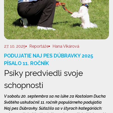
27. 10. 2025
Reportáže
Hana Vikárová
PODUJATIE NAJ PES DÚBRAVKY 2025
PÍSALO 11. ROČNÍK
Psíky predviedli svoje
schopnosti
V sobotu 20. septembra sa na lúke za Kostolom Ducha
Svätého uskutočnil 11. ročník populárneho podujatia
Naj pes Dúbravky. Súťažilo sa v štyroch kategóriách: