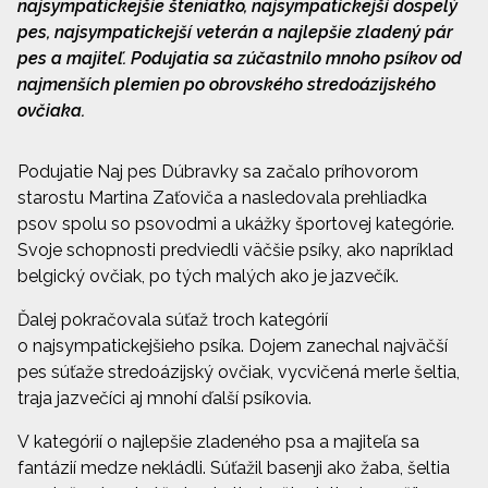
najsympatickejšie šteniatko, najsympatickejší dospelý
pes, najsympatickejší veterán a najlepšie zladený pár
pes a majiteľ. Podujatia sa zúčastnilo mnoho psíkov od
najmenších plemien po obrovského stredoázijského
ovčiaka.
Podujatie Naj pes Dúbravky sa začalo príhovorom
starostu Martina Zaťoviča a nasledovala prehliadka
psov spolu so psovodmi a ukážky športovej kategórie.
Svoje schopnosti predviedli väčšie psíky, ako napríklad
belgický ovčiak, po tých malých ako je jazvečík.
Ďalej pokračovala súťaž troch kategórií
o najsympatickejšieho psíka. Dojem zanechal najväčší
pes súťaže stredoázijský ovčiak, vycvičená merle šeltia,
traja jazvečíci aj mnohí ďalší psíkovia.
V kategórií o najlepšie zladeného psa a majiteľa sa
fantázií medze nekládli. Súťažil basenji ako žaba, šeltia