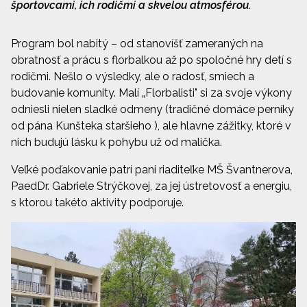
športovcami, ich rodičmi a skvelou atmosférou.
Program bol nabitý – od stanovíšť zameraných na
obratnosť a prácu s florbalkou až po spoločné hry detí s
rodičmi. Nešlo o výsledky, ale o radosť, smiech a
budovanie komunity. Malí „Florbalisti" si za svoje výkony
odniesli nielen sladké odmeny (tradičné domáce perníky
od pána Kunšteka staršieho ), ale hlavne zážitky, ktoré v
nich budujú lásku k pohybu už od malička.
Veľké poďakovanie patrí pani riaditeľke MŠ Švantnerova,
PaedDr. Gabriele Strýčkovej, za jej ústretovosť a energiu,
s ktorou takéto aktivity podporuje.