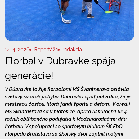
14. 4. 2026
Reportáže
redakcia
Florbal v Dúbravke spája
generácie!
V Dúbravke to žije florbalom! MŠ Švantnerova oslávila
svetový sviatok pohybu. Dúbravka opäť potvrdila, že je
mestskou časťou, ktorá fandí športu a deťom. V areáli
MŠ Švantnerova sa v piatok 10. apríla uskutočnil už 4.
ročník obľúbeného podujatia k Medzinárodnému dňu
florbalu. V spolupráci so športovým klubom ŠK FbO
Florpédo Bratislava sa školský dvor zaplnil malými