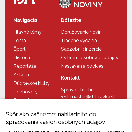
Navigácia
Dôležité
Hlavné témy
Doručovanie novín
Téma
Tlačené vydania
Šport
Sadzobník inzercie
História
Ochrana osobných údajov
Reportáže
Nastavenia cookies
Anketa
Kontakt
Dúbravské kluby
Správa obsahu:
Rozhovory
webmaster@dubravka.sk
Recepty
Informácie:
Doplnkové info
info@dubravka.sk
Skôr ako začneme: nahliadnite do
Program
Dispečing:
spracovania vašich osobných údajov
Dúbravka na fotkách
dispecing@dubravka.sk