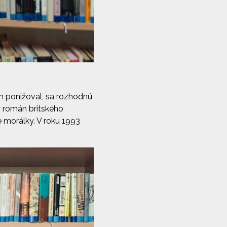
ich ponižoval, sa rozhodnú
y román britského
 morálky. V roku 1993