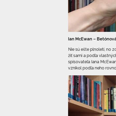
Ian McEwan – Betónov
Nie sú ešte plnoletí, no z
žiť sami a podľa vlastnýc
spisovateľa Iana McEwana
vznikol podľa neho rovn