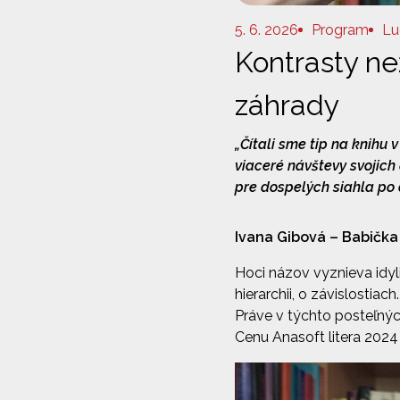
5. 6. 2026
Program
Lu
Kontrasty ne
záhrady
„Čítali sme tip na knihu
viaceré návštevy svojich
pre dospelých siahla po 
Ivana Gibová – Babička
Hoci názov vyznieva idyl
hierarchii, o závislostia
Práve v týchto posteľných
Cenu Anasoft litera 2024