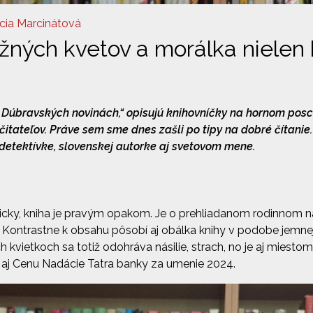
cia Marcinátová
žných kvetov a morálka nielen
 v Dúbravských novinách,“ opisujú knihovníčky na hornom posc
 čitateľov. Práve sem sme dnes zašli po tipy na dobré čítanie
detektívke, slovenskej autorke aj svetovom mene.
icky, kniha je pravým opakom. Je o prehliadanom rodinnom n
ch. Kontrastne k obsahu pôsobí aj obálka knihy v podobe jemnej
 kvietkoch sa totiž odohráva násilie, strach, no je aj miestom
 aj Cenu Nadácie Tatra banky za umenie 2024.