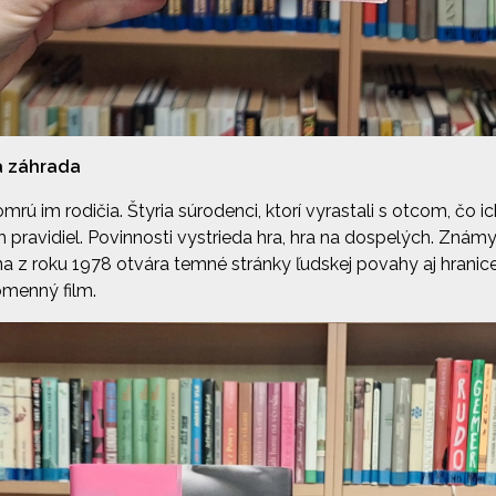
á záhrada
omrú im rodičia. Štyria súrodenci, ktorí vyrastali s otcom, čo 
h pravidiel. Povinnosti vystrieda hra, hra na dospelých. Znám
 z roku 1978 otvára temné stránky ľudskej povahy aj hranice
omenný film.