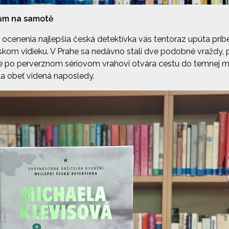
Dům na samotě
 ocenenia najlepšia česká detektívka vás tentoraz upúta pr
kom vidieku. V Prahe sa nedávno stali dve podobné vraždy, 
nie po perverznom sériovom vrahovi otvára cestu do temnej min
ola obeť videná naposledy.