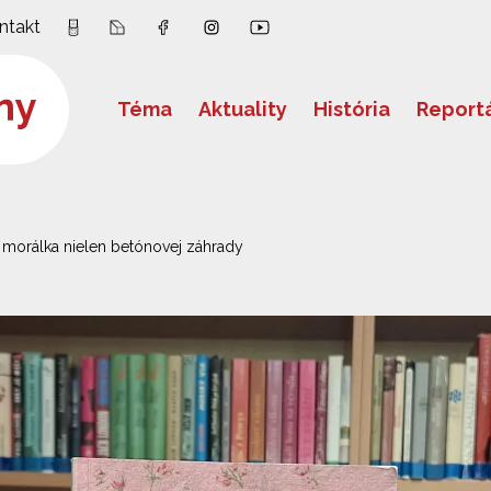
ntakt
Téma
Aktuality
História
Report
 morálka nielen betónovej záhrady