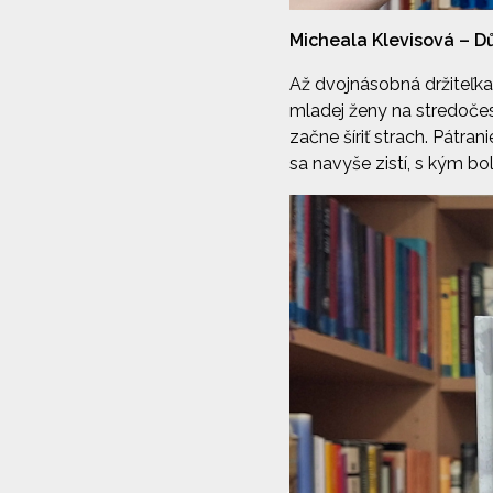
Micheala Klevisová – 
Až dvojnásobná držiteľka
mladej ženy na stredočes
začne šíriť strach. Pátra
sa navyše zistí, s kým b