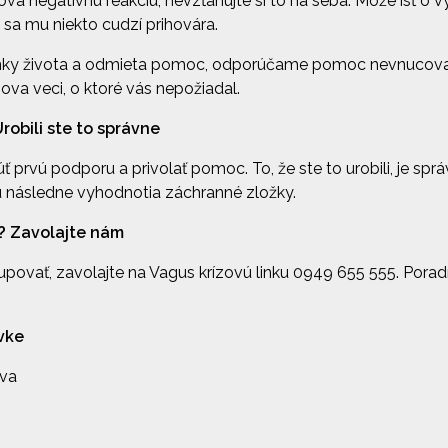
 negatívnu reakciu, nevzťahujte si to na seba. Môže ísť o v
e sa mu niekto cudzí prihovára.
ámky života a odmieta pomoc, odporúčame pomoc nevnucova
va veci, o ktoré vás nepožiadal.
Urobili ste to správne
 prvú podporu a privolať pomoc. To, že ste to urobili, je spr
iu následne vyhodnotia záchranné zložky.
biť? Zavolajte nám
postupovať, zavolajte na Vagus krízovú linku 0949 655 555. Po
vke
ova