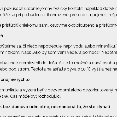
h pokusoch urobme jemný fyzický kontakt, napríklad dotyk
 môže sa pri prebudení cítiť ohrozene, preto pristupujme s re
 pristúpiť k niekomu sami, oslovme okoloidúceho a pristúpm
eň
pýtajme sa, či niečo nepotrebuje, napr. vodu alebo minerálku.
ym rizikom. Napr. „Ako by som vám vedel*a pomôcť? Nepotr
osoba chce premiestniť do tieňa. Ak je to možné a daná oso
alebo pod strom. Teplota na asfalte býva o 10 °C vyššia než na
 konajme rýchlo
komunikuje a vyzerá byť v bezvedomí alebo dezorientovaný, 
e 155. Čas môže byť rozhodujúci.
k bez domova odmietne, neznamená to, že ste zlyhali