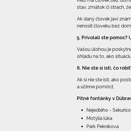
Keď má človek bez domova
stav, zmätok či strach, ž
Ak daný človek javí zn
nenosiť človeku bez domo
5. Privolali ste pomoc? 
Vašou úlohou je poskytnúť
ohľadu na to, ako situác
6. Nie ste si istí, čo ro
Ak si nie ste istí, ako 
a účinne pomôcť.
Pitné fontánky v Dúbra
Nejedlého - Sekuris
Motýlia lúka
Park Pekníkova