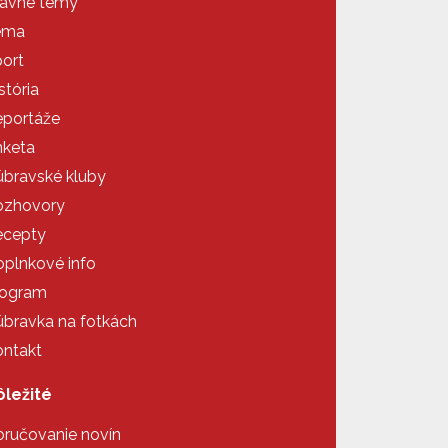
avné témy
éma
ort
stória
portáže
keta
bravské kluby
ozhovory
ecepty
plnkové info
rogram
bravka na fotkách
ntakt
ležité
ručovanie novín