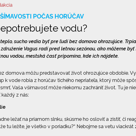
dakcia
VŠÍMAVOSTI POČAS HORÚČAV
epotrebujete vodu?
j teplo, sucho vedia byť pre ľudí bez domova ohrozujúce. Trp
e združenie Vagus radí pred letnou sezónou, ako môžeme by
itnou vodou, mestská časť pripomína, kde ich nájdete.
bez domova môžu predstavovať život ohrozujúce obdobie. Vy
p k vode robia z horúčav tichého nepriateľa, ktorý môže spôs
smrť. Vaša všímavosť môže niekomu zachrániť život. Tu je n
 každý z nás:
lie
dne ležať na priamom slnku, skúsme ho osloviť a zistiť, či re
, že tu ležíte, je všetko v poriadku?“ Nebojme sa vetu viackrát