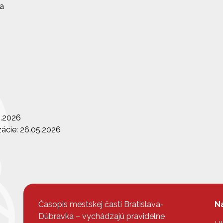
a
5.2026
ácie: 26.05.2026
Časopis mestskej časti Bratislava-
N
Dúbravka – vychádzajú pravidelne