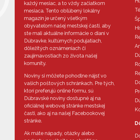
Hl
každý mesiac, a to vždy začiatkom
T
mesiaca. Tento obľúbený lokálny
magazín je určený všetkým
Šp
obyvateľom našej mestskej časti, aby
Hi
ste mali aktuálne informácie o dianí v
Re
Dúbravke, kultúrnych podujatiach,
An
dôležitých oznámeniach či
Dú
zaujímavostiach zo života našej
komunity.
R
R
Noviny si môžete pohodlne nájsť vo
Do
vašich poštových schránkach. Pre tých,
ktorí preferujú online formu, sú
P
Dúbravské noviny dostupné aj na
Dú
oficiálnej webovej stránke mestskej
Ko
časti, ako aj na našej Facebookovej
stránke.
Dô
Ak máte nápady, otázky alebo
Do