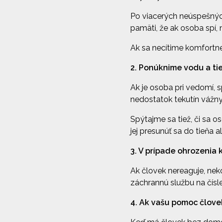
Po viacerých neúspešnýc
pamäti, že ak osoba spí,
Ak sa necítime komfortne
2. Ponúknime vodu a ti
Ak je osoba pri vedomí, s
nedostatok tekutín vážn
Spýtajme sa tiež, či sa 
jej presunúť sa do tieňa 
3. V prípade ohrozenia
Ak človek nereaguje, ne
záchrannú službu na čísl
4. Ak vašu pomoc člove