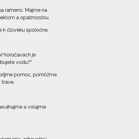
 na rameno. Majme na
špektom a opatrnosťou.
e k človeku spoločne.
 V horúčavách je
ebujete vodu?“
ba prijme pomoc, pomôžme
 tráve.
neváhajme a volajme