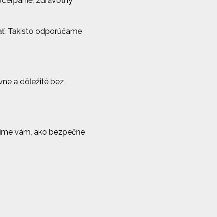
yčerpanie, zdravotný
ť. Takisto odporúčame
ávne a dôležité bez
radíme vám, ako bezpečne