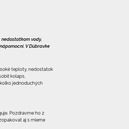
ia nedostatkom vody,
ť nápomocní. V Dúbravke
soké teploty, nedostatok
obiť kolaps,
iekoľko jednoduchých
aguje. Pozdravme ho z
 zopakovať aj s mierne