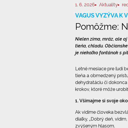
1. 6. 2026
Aktuality
re
VAGUS VYZÝVA K 
Pomôžme: N
Nielen zima, mráz, ale a
tieňa, chladu. Občiansk
je niekoľko fontánok s p
Letné mesiace pre ľudí 
tieňa a obmedzený prístu
dehydratáciu či dokonca 
krokov, ktoré môže urobiť
1. Všímajme si svoje oko
Ak vidíme človeka bezvlá
diaľky, „Dobrý deň, vidím
zvýšeným hlasom.