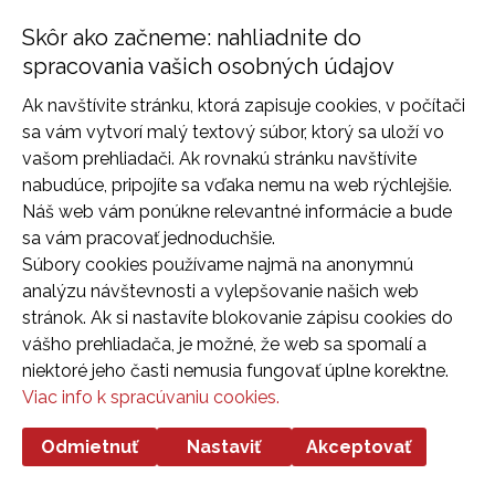
Informácie:
Doplnkové info
info@dubravka.sk
Skôr ako začneme: nahliadnite do
Program
Dispečing:
spracovania vašich osobných údajov
Dúbravka na fotkách
dispecing@dubravka.sk
Ak navštívite stránku, ktorá zapisuje cookies, v počítači
Kontakt
sa vám vytvorí malý textový súbor, ktorý sa uloží vo
vašom prehliadači. Ak rovnakú stránku navštívite
nabudúce, pripojíte sa vďaka nemu na web rýchlejšie.
Náš web vám ponúkne relevantné informácie a bude
sa vám pracovať jednoduchšie.
Súbory cookies používame najmä na anonymnú
analýzu návštevnosti a vylepšovanie našich web
stránok. Ak si nastavíte blokovanie zápisu cookies do
vášho prehliadača, je možné, že web sa spomalí a
2026 © Mestská časť Bratislava-Dubravka
niektoré jeho časti nemusia fungovať úplne korektne.
Tvorba web stránok
a
redakčný systém
od
AlejTech,
Viac info k spracúvaniu cookies.
spol. s r.o.
Odmietnuť
Nastaviť
Akceptovať