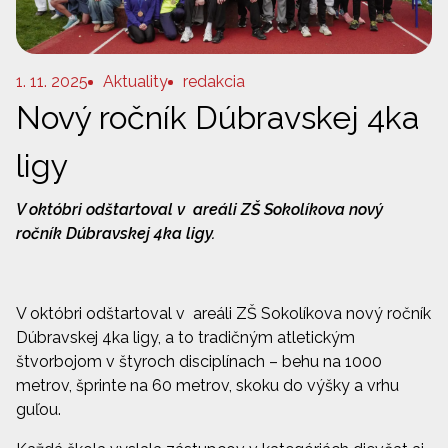
1. 11. 2025
Aktuality
redakcia
Nový ročník Dúbravskej 4ka
ligy
V októbri odštartoval v areáli ZŠ Sokolíkova nový
ročník Dúbravskej 4ka ligy.
V októbri odštartoval v areáli ZŠ Sokolíkova nový ročník
Dúbravskej 4ka ligy, a to tradičným atletickým
štvorbojom v štyroch disciplínach – behu na 1000
metrov, šprinte na 60 metrov, skoku do výšky a vrhu
guľou.