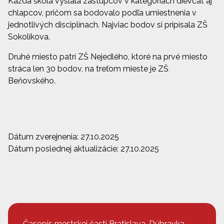
Každá škola vyslala zástupcov v kategóriách dievčat aj
chlapcov, pričom sa bodovalo podľa umiestnenia v
jednotlivých disciplínach. Najviac bodov si pripísala ZŠ
Sokolíkova.
Druhé miesto patrí ZŠ Nejedlého, ktoré na prvé miesto
stráca len 30 bodov, na treťom mieste je ZŠ
Beňovského.
Dátum zverejnenia: 27.10.2025
Dátum poslednej aktualizácie: 27.10.2025
Časopis mestskej časti Bratislava-Dúbravka –