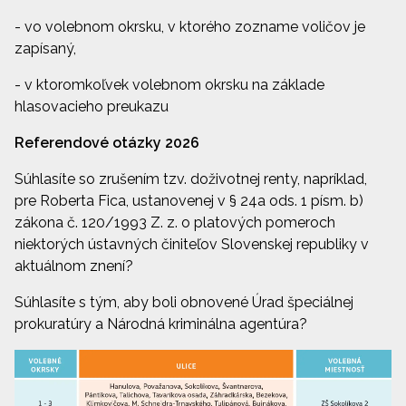
- vo volebnom okrsku, v ktorého zozname voličov je
zapísaný,
- v ktoromkoľvek volebnom okrsku na základe
hlasovacieho preukazu
Referendové otázky 2026
Súhlasíte so zrušením tzv. doživotnej renty, napríklad,
pre Roberta Fica, ustanovenej v § 24a ods. 1 písm. b)
zákona č. 120/1993 Z. z. o platových pomeroch
niektorých ústavných činiteľov Slovenskej republiky v
aktuálnom znení?
Súhlasíte s tým, aby boli obnovené Úrad špeciálnej
prokuratúry a Národná kriminálna agentúra?