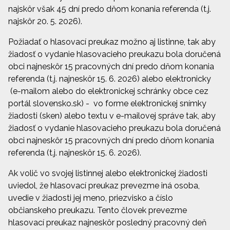
najskôr však 45 dní predo dňom konania referenda (t.j.
najskôr 20. 5. 2026).
Požiadať o hlasovací preukaz možno aj listinne, tak aby
žiadosť o vydanie hlasovacieho preukazu bola doručená
obci najneskôr 15 pracovných dní predo dňom konania
referenda (t.j. najneskôr 15. 6. 2026) alebo elektronicky
(e-mailom alebo do elektronickej schránky obce cez
portál slovensko.sk) - vo forme elektronickej snímky
žiadosti (sken) alebo textu v e-mailovej správe tak, aby
žiadosť o vydanie hlasovacieho preukazu bola doručená
obci najneskôr 15 pracovných dní predo dňom konania
referenda (t.j. najneskôr 15. 6. 2026).
Ak volič vo svojej listinnej alebo elektronickej žiadosti
uviedol, že hlasovací preukaz prevezme iná osoba,
uvedie v žiadosti jej meno, priezvisko a číslo
občianskeho preukazu. Tento človek prevezme
hlasovací preukaz najneskôr posledný pracovný deň