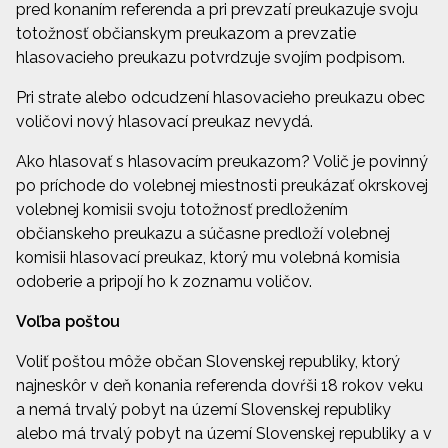
pred konaním referenda a pri prevzatí preukazuje svoju
totožnosť občianskym preukazom a prevzatie
hlasovacieho preukazu potvrdzuje svojím podpisom.
Pri strate alebo odcudzení hlasovacieho preukazu obec
voličovi nový hlasovací preukaz nevydá.
Ako hlasovať s hlasovacím preukazom? Volič je povinný
po príchode do volebnej miestnosti preukázať okrskovej
volebnej komisii svoju totožnosť predložením
občianskeho preukazu a súčasne predloží volebnej
komisii hlasovací preukaz, ktorý mu volebná komisia
odoberie a pripojí ho k zoznamu voličov.
Voľba poštou
Voliť poštou môže občan Slovenskej republiky, ktorý
najneskôr v deň konania referenda dovŕši 18 rokov veku
a nemá trvalý pobyt na území Slovenskej republiky
alebo má trvalý pobyt na území Slovenskej republiky a v