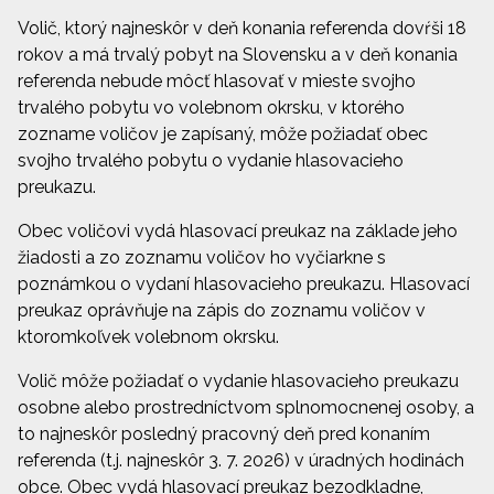
Volič, ktorý najneskôr v deň konania referenda dovŕši 18
rokov a má trvalý pobyt na Slovensku a v deň konania
referenda nebude môcť hlasovať v mieste svojho
trvalého pobytu vo volebnom okrsku, v ktorého
zozname voličov je zapísaný, môže požiadať obec
svojho trvalého pobytu o vydanie hlasovacieho
preukazu.
Obec voličovi vydá hlasovací preukaz na základe jeho
žiadosti a zo zoznamu voličov ho vyčiarkne s
poznámkou o vydaní hlasovacieho preukazu. Hlasovací
preukaz oprávňuje na zápis do zoznamu voličov v
ktoromkoľvek volebnom okrsku.
Volič môže požiadať o vydanie hlasovacieho preukazu
osobne alebo prostredníctvom splnomocnenej osoby, a
to najneskôr posledný pracovný deň pred konaním
referenda (t.j. najneskôr 3. 7. 2026) v úradných hodinách
obce. Obec vydá hlasovací preukaz bezodkladne,