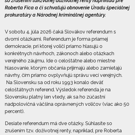
so zrušením takzvanej doživotnej renty napríklad pre
Roberta Fica a či schvaľujú obnovenie Úradu špeciálnej
prokuratúry a Národnej kriminálnej agentúry.
V sobotu 4. júla 2026 čaká Slovákov referendum s
dvomi otázkami. Referendum je forma priamej
demokracie, pri ktorej voliči priamo hlasujú o
konkrétnych návrhoch, zákonoch alebo otázkach
verejného záujmu. Ide o celoštátne alebo miestne
hlasovanie, ktorým občania prijímajú alebo zamietajú
návrhy, čím priamo ovplyvňujú správu vecí verejných.
Na Slovensku sa od roku 1993 konalo deväť
celoštátnych referend. Výsledok referenda je na
Slovensku platný len vtedy, ak sa ho zúčastní
nadpolovičná väčšina oprávnených voličov (viac ako 50
percent).
Desiate referendum má dve otázky. Súhlasíte so
zrušením tzv. doživotnej renty, napríklad, pre Roberta