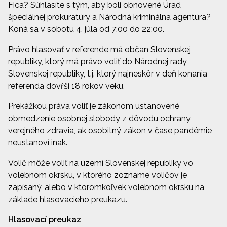
Fica? Súhlasíte s tým, aby boli obnovené Úrad
špeciálnej prokuratúry a Národná kriminálna agentúra?
Koná sa v sobotu 4. júla od 7:00 do 22:00.
Právo hlasovať v referende má občan Slovenskej
republiky, ktorý má právo voliť do Národnej rady
Slovenskej republiky, t.j. ktorý najneskôr v deň konania
referenda dovŕši 18 rokov veku.
Prekážkou práva voliť je zákonom ustanovené
obmedzenie osobnej slobody z dôvodu ochrany
verejného zdravia, ak osobitný zákon v čase pandémie
neustanoví inak.
Volič môže voliť na území Slovenskej republiky vo
volebnom okrsku, v ktorého zozname voličov je
zapísaný, alebo v ktoromkoľvek volebnom okrsku na
základe hlasovacieho preukazu.
Hlasovací preukaz