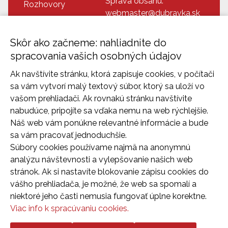
Správa obsahu:
Rozhovory
webmaster@dubravka.sk
Recepty
Informácie:
Doplnkové info
info@dubravka.sk
Skôr ako začneme: nahliadnite do
Program
Dispečing:
spracovania vašich osobných údajov
Dúbravka na fotkách
dispecing@dubravka.sk
Ak navštívite stránku, ktorá zapisuje cookies, v počítači
Kontakt
sa vám vytvorí malý textový súbor, ktorý sa uloží vo
vašom prehliadači. Ak rovnakú stránku navštívite
nabudúce, pripojíte sa vďaka nemu na web rýchlejšie.
Náš web vám ponúkne relevantné informácie a bude
sa vám pracovať jednoduchšie.
Súbory cookies používame najmä na anonymnú
analýzu návštevnosti a vylepšovanie našich web
stránok. Ak si nastavíte blokovanie zápisu cookies do
vášho prehliadača, je možné, že web sa spomalí a
2026 © Mestská časť Bratislava-Dubravka
niektoré jeho časti nemusia fungovať úplne korektne.
Tvorba web stránok
a
redakčný systém
od
AlejTech,
Viac info k spracúvaniu cookies.
spol. s r.o.